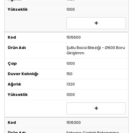
1000
1515600
Şutlu Baca Bileziği - Ø600 Boru
Girişlimm
1000
150
1320
1000
1516300
Entegre Contalı Betonarme