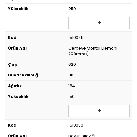
250
1510045
Çerçeve Montaj Elemanı
(Gömme)
620
110
184
150
1510050
Boyun Bileziği