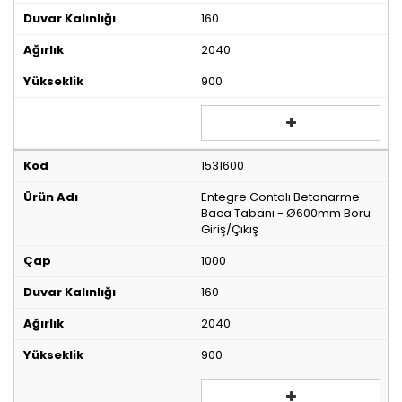
160
2040
900
1531600
Entegre Contalı Betonarme
Baca Tabanı - Ø600mm Boru
Giriş/Çıkış
1000
160
2040
900