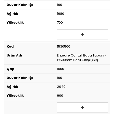
160
1680
700
1530500
Entegre Contalı Baca Tabanı -
Ø500mm Boru Giriş/Çıkış
1000
160
2040
900