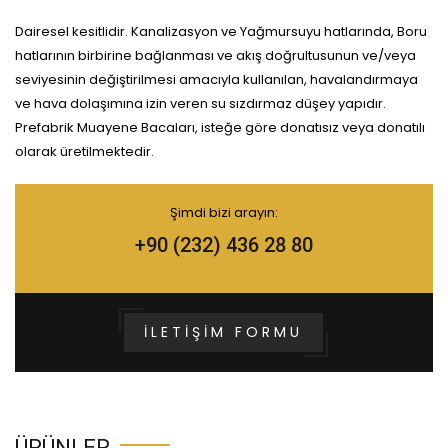
Dairesel kesitlidir. Kanalizasyon ve Yağmursuyu hatlarında, Boru
hatlarının birbirine bağlanması ve akış doğrultusunun ve/veya
seviyesinin değiştirilmesi amacıyla kullanılan, havalandırmaya
ve hava dolaşımına izin veren su sızdırmaz düşey yapıdır.
Prefabrik Muayene Bacaları, isteğe göre donatısız veya donatılı
olarak üretilmektedir.
Şimdi bizi arayın:
+90 (232) 436 28 80
İLETIŞIM FORMU
ÜRÜNLER