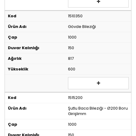
1510350
Gövde Bileziği
1000
150
817
600
1515200
Şutlu Baca Bileziği - Ø200 Boru
Girişlimm
1000
150