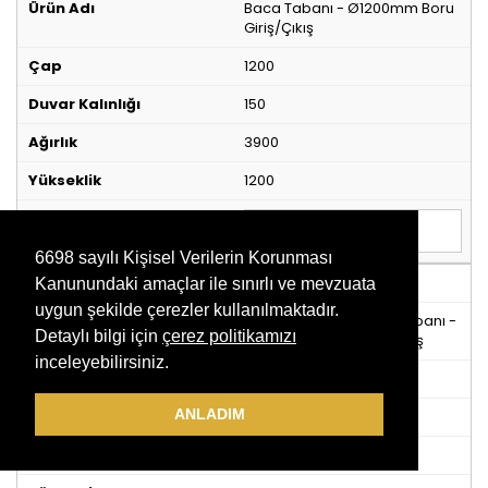
Baca Tabanı - Ø1200mm Boru
Giriş/Çıkış
1200
150
3900
1200
6698 sayılı Kişisel Verilerin Korunması
1560700
Kanunundaki amaçlar ile sınırlı ve mevzuata
uygun şekilde çerezler kullanılmaktadır.
Entegre Contalı Baca Tabanı -
Detaylı bilgi için
çerez politikamızı
Ø1200mm Boru Giriş/Çıkış
inceleyebilirsiniz.
1200
ANLADIM
150
3900