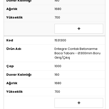
160
1680
700
1531300
Entegre Contalı Betonarme
Baca Tabanı - Ø300mm Boru
Giriş/Çıkış
1000
160
1680
700