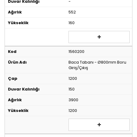
-
552
160
1560200
Baca Tabanı - Ø800mm Boru
Giriş/Çıkış
1200
150
3900
1200