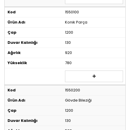
1550100
Konik Parça
1200
130
920
780
1550200
Gövde Bileziği
1200
130