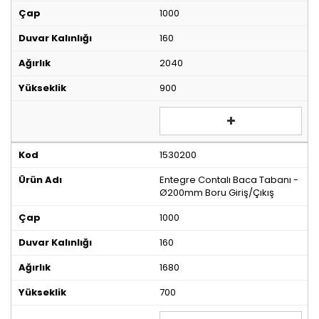
1000
160
2040
900
1530200
Entegre Contalı Baca Tabanı -
Ø200mm Boru Giriş/Çıkış
1000
160
1680
700