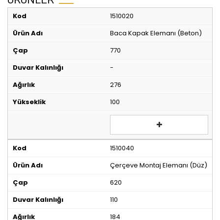
1510020
Baca Kapak Elemanı (Beton)
770
-
276
100
1510040
Çerçeve Montaj Elemanı (Düz)
620
110
184