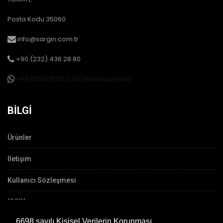
Posta Kodu 35060
info@sargin.com.tr
+90 (232) 436 28 80
+90 (530) 513 53 43 (Whatsapp Bot)
BILGI
Ürünler
İletişim
Kullanıcı Sözleşmesi
KVKK
6698 sayılı Kişisel Verilerin Korunması