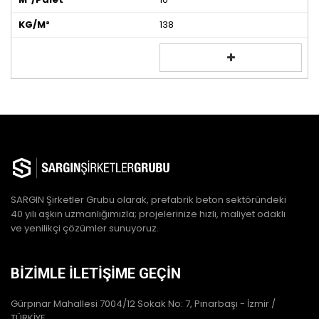
138
SARGIN Şirketler Grubu olarak, prefabrik beton sektöründeki
40 yılı aşkın uzmanlığımızla; projelerinize hızlı, maliyet odaklı
ve yenilikçi çözümler sunuyoruz.
BIZIMLE ILETIŞIME GEÇIN
Gürpınar Mahallesi 7004/12 Sokak No: 7, Pınarbaşı - İzmir /
TÜRKİYE